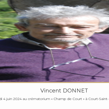
Vincent DONNET
i 4 juin 2024 au crématorium « Champ de Court » à Court-Saint-E