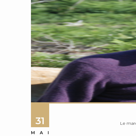
31
Le mard
MAI