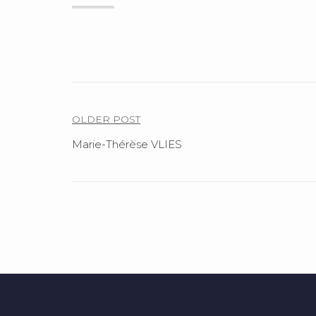
Navigation
OLDER POST
de
Marie-Thérèse VLIES
l’article